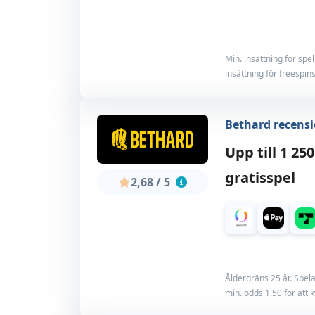
Licens och säke
Design
Min. insättning för spe
insättning för freespins
Our score
Sammanlagt
Välkomstbonus
Bethard recens
Sportsbook
Upp till 1 25
Casino
gratisspel
2,68 / 5
Kundtjänst
Betalningsmeto
Licens och säke
Åldergräns 25 år. Spela 
Design
min. odds 1.50 för att k
Our score