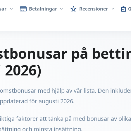
sar
Betalningar
Recensioner
G
tbonusar på betti
 2026)
komstbonusar med hjälp av vår lista. Den inkluder
uppdaterad för augusti 2026.
ktiga faktorer att tänka på med bonusar av olika 
ttning och minsta insättning.