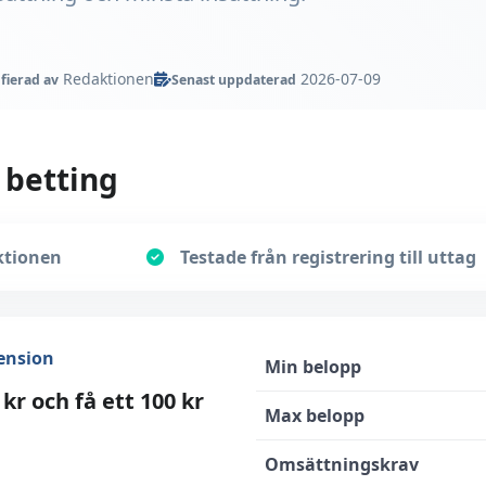
Redaktionen
2026-07-09
fierad av
Senast uppdaterad
 betting
ktionen
Testade från registrering till uttag
cension
Min belopp
 kr och få ett 100 kr
Max belopp
Omsättningskrav