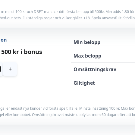
 in minst 100 kr och DBET matchar ditt första bet upp till 500kr. Min odds 1.80 för 
hed-out bets. Fullständiga regler och villkor gäller. +18. Spela ansvarsfullt. Stöd
ion
Min belopp
Ta del av bonusen
 500 kr i bonus
Max belopp
Läs recension
+
Omsättningskrav
Giltighet
der
rhet
ller endast nya kunder vid första speltillfälle. Minsta insättning 100 kr. Max bo
el eller kombobet. Omsättningskravet måste uppfyllas inom 60 dagar efter att bonu