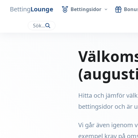
Betting
Lounge
Bettingsidor
Bonu
Sök...
Välkoms
(augusti
Hitta och jämför väl
bettingsidor och är 
Vi går även igenom vi
exempel krav på omsä