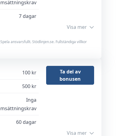
msättningskrav
7 dagar
Visa mer
Spela ansvarsfullt. Stödlinjen.se. Fullständiga villkor
4
Ta del av
100 kr
4
bonusen
500 kr
4
Inga
3
msättningskrav
3
60 dagar
5
Visa mer