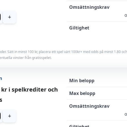
Omsättningskrav
o
der
+
Giltighet
rhet
er. Sätt in minst 100 kr, placera ett spel värt 100kr+ med odds på minst 1.80 och f
tuella vinster från gratisspelet.
Ta del av bonusen
n
Min belopp
0 kr i spelkrediter och
Läs recension
Max belopp
s
Omsättningskrav
o
+
der
Giltighet