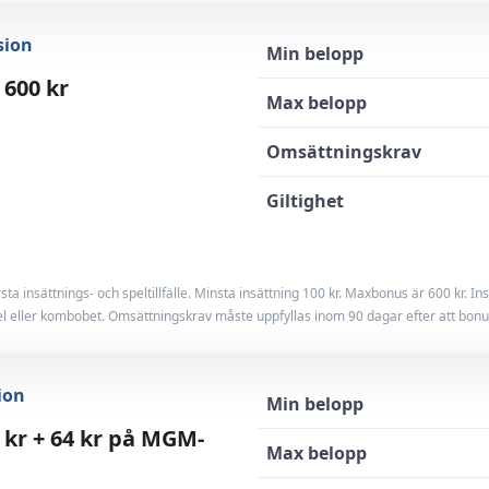
sion
Min belopp
 600 kr
Ta del av bonusen
Max belopp
Läs recension
Omsättningskrav
der
Giltighet
rhet
sta insättnings- och speltillfälle. Minsta insättning 100 kr. Maxbonus är 600 kr. I
l eller kombobet. Omsättningskrav måste uppfyllas inom 90 dagar efter att bonuse
Ta del av bonusen
ion
Min belopp
0 kr + 64 kr på MGM-
Läs recension
Max belopp