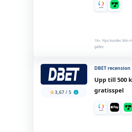
18+. Nya kunder. Min ins
gäller.
Our score
Välkomstbonus
DBET recension
Sportsbook
Upp till 500 
Casino
gratisspel
3,67 / 5
Kundtjänst
Betalningsmeto
Licens och säke