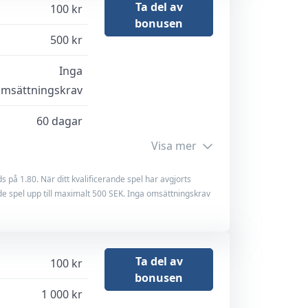
Ta del av
100 kr
4
bonusen
500 kr
4
Inga
3
msättningskrav
4
60 dagar
3
Visa mer
4
s på 1.80. När ditt kvalificerande spel har avgjorts
nde spel upp till maximalt 500 SEK. Inga omsättningskrav
4
5
5
Ta del av
100 kr
bonusen
4
1 000 kr